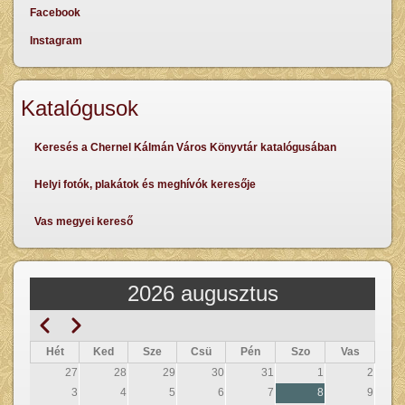
Facebook
Instagram
Katalógusok
Keresés a Chernel Kálmán Város Könyvtár katalógusában
Helyi fotók, plakátok és meghívók keresője
Vas megyei kereső
2026 augusztus
Előző
Következő
Oldalszámozás
Hét
Ked
Sze
Csü
Pén
Szo
Vas
27
28
29
30
31
1
2
3
4
5
6
7
8
9