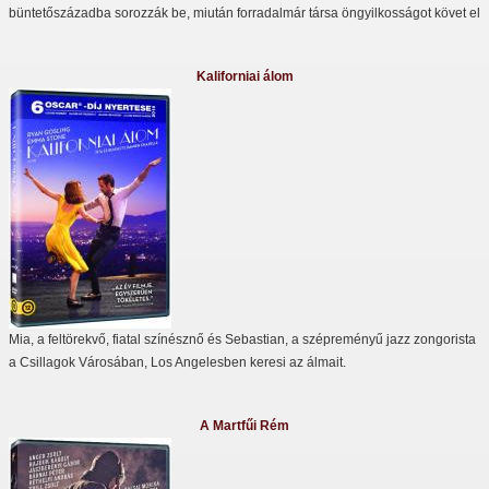
büntetőszázadba sorozzák be, miután forradalmár társa öngyilkosságot követ el
Kaliforniai álom
Mia, a feltörekvő, fiatal színésznő és Sebastian, a szépreményű jazz zongorista
a Csillagok Városában, Los Angelesben keresi az álmait.
A Martfűi Rém