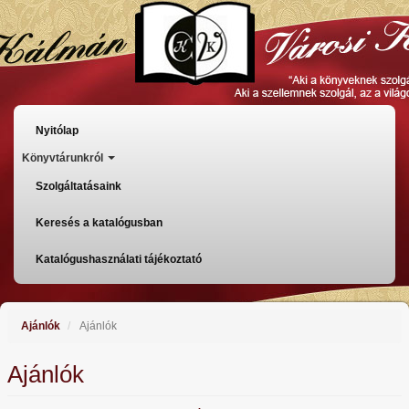
Ugrás
a
tartalomra
Főmenü
Nyitólap
Könyvtárunkról
Szolgáltatásaink
Keresés a katalógusban
Katalógushasználati tájékoztató
Ajánlók
Ajánlók
Ajánlók