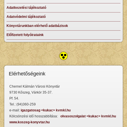
Adatkezelési tájékoztató
Adatvédelmi tájékoztató
Könyvtárunkban elérhető adatbázisok
Előfizetett folyóirataink
Elérhetőségeink
Chernel Kálmán Városi Könyvtár
9730 Kőszeg, Várkör 35-37.
Pf. 54.
Tel.: (94)360-259
e-mail:
igazgatosag <kukac> kvmkl.hu
Kölcsönzési idő hosszabbítása:
olvasoszolgalat <kukac> kvmkl.hu
www.koszeg-konyvtar.hu