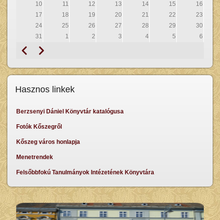
10
11
12
13
14
15
16
17
18
19
20
21
22
23
24
25
26
27
28
29
30
31
1
2
3
4
5
6
Előző
Következő
Oldalszámozás
Hasznos linkek
Berzsenyi Dániel Könyvtár katalógusa
Fotók Kőszegről
Kőszeg város honlapja
Menetrendek
Felsőbbfokú Tanulmányok Intézetének Könyvtára