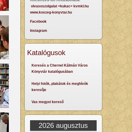
Kölcsönzési idő hosszabbítása:
olvasoszolgalat <kukac> kvmkl.hu
www.koszeg-konyvtar.hu
Facebook
Instagram
Katalógusok
Keresés a Chernel Kálmán Város
Könyvtár katalógusában
Helyi fotók, plakátok és meghívók
keresője
Vas megyei kereső
2026 augusztus