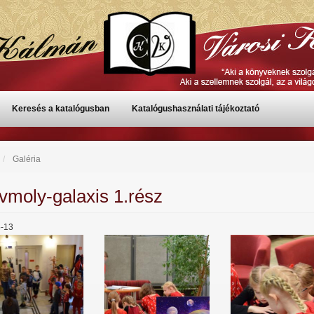
Keresés a katalógusban
Katalógushasználati tájékoztató
Galéria
vmoly-galaxis 1.rész
-13