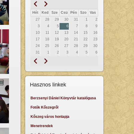
Előző
Következő
Oldalszámozás
Hét
Ked
Sze
Csü
Pén
Szo
Vas
27
28
29
30
31
1
2
3
4
5
6
7
8
9
10
11
12
13
14
15
16
17
18
19
20
21
22
23
24
25
26
27
28
29
30
31
1
2
3
4
5
6
Előző
Következő
Oldalszámozás
Hasznos linkek
Berzsenyi Dániel Könyvtár katalógusa
Fotók Kőszegről
Kőszeg város honlapja
Menetrendek