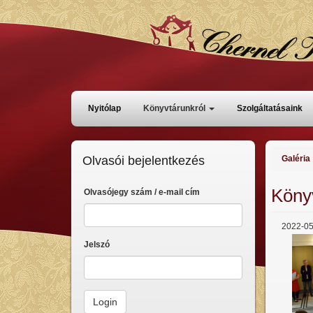
Ugrás
a
tartalomra
Főmenü
Nyitólap
Könyvtárunkról
Szolgáltatásaink
Olvasói bejelentkezés
Galéria
Köny
Olvasójegy szám / e-mail cím
2022-05
Jelszó