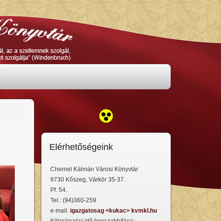
Elérhetőségeink
Chernel Kálmán Városi Könyvtár
9730 Kőszeg, Várkör 35-37.
Pf. 54.
Tel.: (94)360-259
e-mail:
igazgatosag <kukac> kvmkl.hu